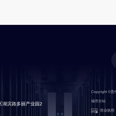
Copyrigh
城市分站
备
城市分站
区湖滨路多丽产业园2
营业执照
南明区