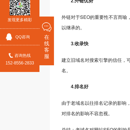
2.外链优势
外链对于SEO的重要性不言而喻
发现更多精彩
以继承的。
在
QQ咨询
线
3.收录快
客
咨询热线
服
建立旧域名对搜索引擎的信任，
152-8556-2833
名。
4.排名好
由于老域名以往排名记录的影响
对排名的影响不容忽视。
总结：老域名对网站SEO的影响