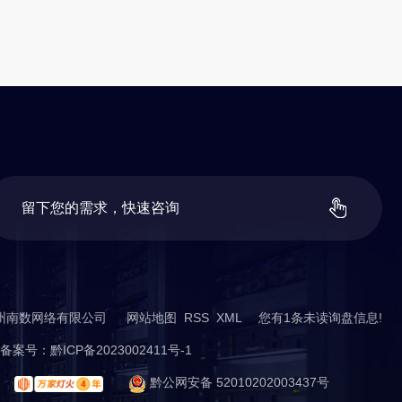
留
下
您
的
需
求
，
快
速
咨
询
t ©贵州南数网络有限公司
网站地图
RSS
XML
您有
1
条未读询盘信息!
案号：
黔ICP备2023002411号-1
黔公网安备 52010202003437号