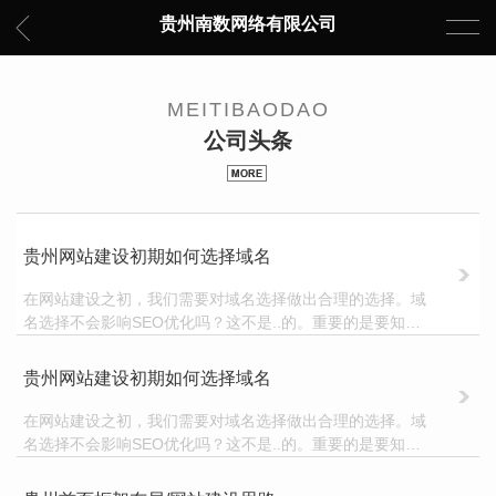
贵州南数网络有限公司
MEITIBAODAO
公司头条
贵州网站建设初期如何选择域名
在网站建设之初，我们需要对域名选择做出合理的选择。域
名选择不会影响SEO优化吗？这不是..的。重要的是要知道
用户搜索网站页面并不是完全通过关键词进入的。一个值得
记忆的..域名用户会直接输出，节省用户的搜索时间。那我
贵州网站建设初期如何选择域名
们在网站建设之初如何选择域名呢？让我们先知道！一、域
名的品牌效应域名是网站的网址，所以在选择域名的时候，
在网站建设之初，我们需要对域名选择做出合理的选择。域
与
名选择不会影响SEO优化吗？这不是..的。重要的是要知道
用户搜索网站页面并不是完全通过关键词进入的。一个值得
记忆的..域名用户会直接输出，节省用户的搜索时间。那我