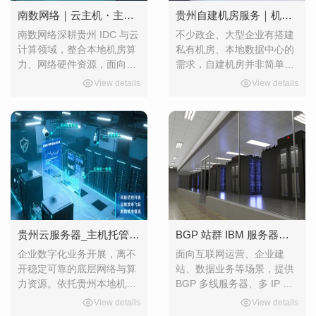
南数网络｜云主机・主机托管租用・机柜带宽・BGP 站群服务器
贵州自建机房服务｜机柜带宽 BGP 站群 IBM 服务器
南数网络深耕贵州 IDC 与云
不少政企、大型企业有搭建
计算领域，整合本地机房算
私有机房、本地数据中心的
力、网络硬件资源，面向中
需求，自建机房并非简单摆
小企业、互联网从业者及政
放设备，涉及机房规划、网
View details
View details
企项目，提供云主机、物理
络接入、硬件选型、机柜部
服务器租用托管、机柜机
署、带宽调试等整套工作。
位、BGP 带宽、站群服务器
立足贵州算力资源优势，我
等一站式基础设施服务。帮
们提供自建机房全流程配套
助客户降低硬件采购、机房
支撑，同步输出机柜、BGP
建设投入，快速完成业务上
带宽、站群服务器、IBM 高
线部署。核心服务云主机弹
性能服务器，帮助企业..落
性云主机资源，配置灵活可
地专属机房项目，实现本地
调，支持 CPU、内存、
算力自主可控。自建机房
贵州云服务器_主机托管租用_机柜带宽_BGP 站群服务器租用
BGP 站群 IBM 服务器租用｜云建站云虚拟主机
企业数字化业务开展，离不
面向互联网运营、企业建
开稳定可靠的底层网络与算
站、数据业务等场景，提供
力资源。依托贵州本地机房
BGP 多线服务器、多 IP 站
资源，可为广大客户提供弹
群服务器、IBM 高性能物理
View details
View details
性云算力、物理服务器租赁
服务器租用，搭配云建站、