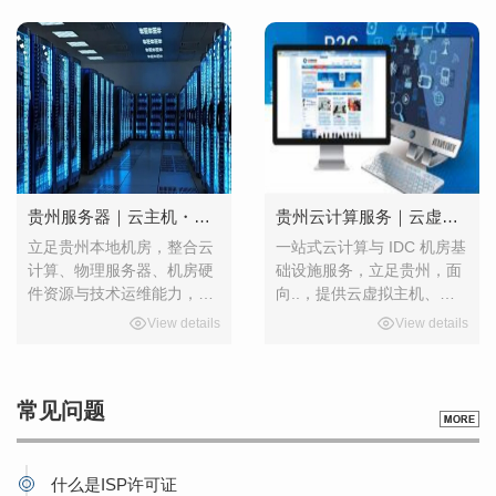
托管、机房机位机柜、BGP
云虚拟主机产品，兼顾高性
带宽以及站群专用服务器，
能算力与轻量化建站需求，
帮助企业规避自建机房的高
一站式解决站点部署与业务
额投入，不用投入大量硬件
运行。核心产品服务BGP 服
与运维成本，快速落地线上
务器租用BGP 多线融合网
业务。各项服务详解贵州云
络，电信、联通、移动三网
服务器租用云服务器具备弹
互通，消除运营商访问壁
性伸缩能力，无需采购实体
垒，..访问低延
硬件
贵州服务器｜云主机・主机租用托管・机柜带宽租用・自建机房 IT 运维一站式服务
贵州云计算服务｜云虚拟主机_云服务器_主机租用托管_机柜带宽站群 BGP 服务器
立足贵州本地机房，整合云
一站式云计算与 IDC 机房基
计算、物理服务器、机房硬
础设施服务，立足贵州，面
件资源与技术运维能力，为
向..，提供云虚拟主机、云
企业提供从云上部署、物理
服务器、主机租用、主机托
View details
View details
服务器托管租用、机柜带宽
管、机柜租用、带宽租用、
资源，到自建机房规划实
站群服务器、BGP 服务器租
施、IT 代运维的全链条一站
用、IBM 服务器、云建站、
常见问题
式服务。覆盖中小企业、电
自建机房配套、IT 维护服
商、政企项目、互联网运营
务，满足企业建站、业务部
等多种业务场景。核心服务
署、站群运营、私有机房搭
项目云主机系列云主机（云
建等多样化需求。核心业务
什么是ISP许可证