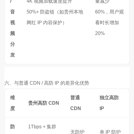
/
4K 视频加载速度提升
量减少
音
50%+ 防盗链（如贵州本地
60%，用户观
视
网红 IP 内容保护）
看时长增加
频
20%
分
发
六、
与普通 CDN / 高防 IP 的差异化优势
维
普通
独立高防
贵州高防 CDN
度
CDN
IP
防
1Tbps + 集群
无防护
单 IP 防护