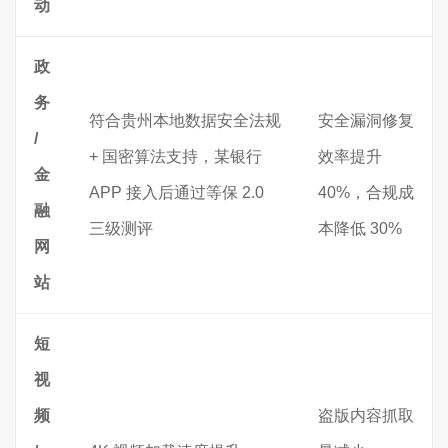
动
政
务
符合贵州本地数据安全法规
安全漏洞修复
/
+ 国密算法支持，某银行
效率提升
金
APP 接入后通过等保 2.0
40%，合规成
融
三级测评
本降低 30%
网
站
短
视
频
盗版内容抓取