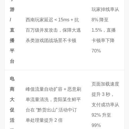
游
玩家掉线率从
/
西南玩家延迟 < 15ms + 抗
8% 降至
直
百万级并发攻击，保障大逃
1.5%，直播
播
杀类游戏团战场景不卡顿
卡顿率下降
平
70%
台
电
页面加载速度
商
峰值流量自动扩容 + 恶意刷
提升 3 秒，
大
单流量清洗，贵阳某生鲜平
支付成功率从
促
台在 “黔货出山” 活动中订
92% 升至
活
单处理量提升 2 倍
99%