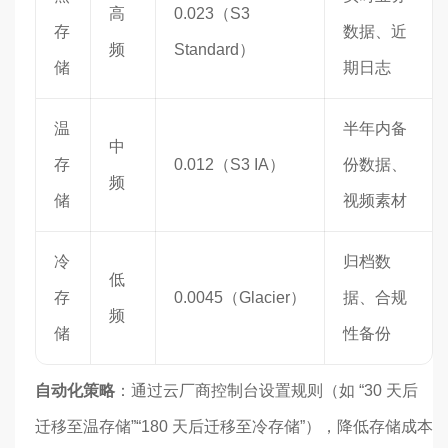
高
0.023（S3
存
数据、近
频
Standard）
储
期日志
温
半年内备
中
存
0.012（S3 IA）
份数据、
频
储
视频素材
冷
归档数
低
存
0.0045（Glacier）
据、合规
频
储
性备份
自动化策略
：通过云厂商控制台设置规则（如 “30 天后
迁移至温存储”“180 天后迁移至冷存储”），降低存储成本