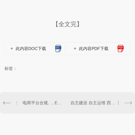
【全文完】
此内容DOC下载
此内容PDF下载
标签：
电商平台合规..，EDI 许可证专业代办省心..
自主建设 自主运维 西南设备托管标杆机房