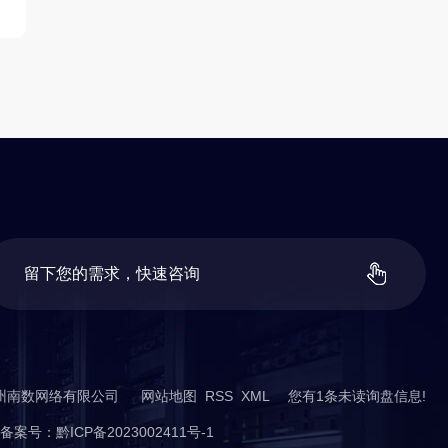
留
下
您
的
需
求
，
快
速
咨
询
t ©贵州南数网络有限公司
网站地图
RSS
XML
您有
1
条未读询盘信息!
案号：
黔ICP备2023002411号-1