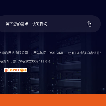
留
下
您
的
需
求
，
快
速
咨
询
t ©贵州南数网络有限公司
网站地图
RSS
XML
您有
1
条未读询盘信息!
案号：
黔ICP备2023002411号-1