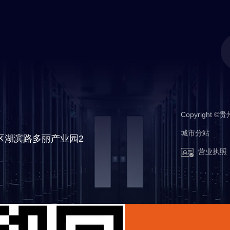
Copyrigh
城市分站
备
城市分站
区湖滨路多丽产业园2
营业执照
南明区
观山湖区
云岩区
毕节市
安顺市