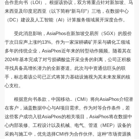
合作意向书（LOI）。根据该协议，双方将重点针对新加坡、马
来西亚及印度尼西亚（以下简称“新马印”）三地，在数据中心
（DC）建设及人工智能（AI）计算服务领域展开深度合作。
受此消息影响，AsiaPhos在新加坡交易所（SGX）的股价
于次日应声上涨约13%。作为一家深耕磷矿开采与磷化工领域
多年的传统企业，AsiaPhos近年来的转型动作频频。随着其在
2024年基本完成了对亏损磷酸盐开采业务的剥离，公司正积极
寻找具备高增长潜力的全新赛道。此次与中资通信巨头的联
手，标志着该公司已正式将算力基础设施视为其未来发展的核
心支柱。
根据意向书条款，中国移动..（CMI）将向AsiaPhos介绍潜
在客户，涵盖数据中心与AI项目需求。作为对等合作条件，若
这些客户成功入驻AsiaPhos的相关项目，AsiaPhos将在数据中
心内部装修、工程设计以及机械、电气、管道（MEP）设备的
采购与施工中，优先选择CMI作为合作伙伴。这种“市场资源换