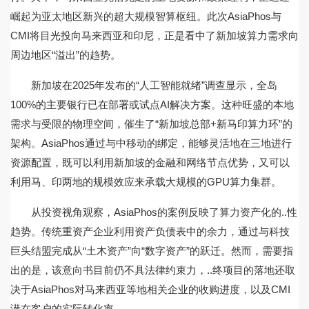
崛起为亚太地区新兴的超大规模智算枢纽。此次AsiaPhos与
CMI将目光投向马来西亚和印尼，正是看中了新加坡算力需求向
周边地区“溢出”的趋势。
新加坡在2025年发布的“人工智能就绪”调查显示，全岛
100%的主要银行已在部署或试点AI解决方案。这种旺盛的本地
需求与受限的物理空间，催生了“新加坡总部+新马印算力环”的
架构。AsiaPhos通过与中移动的绑定，能够灵活地在三地进行
资源配置，既可以利用新加坡的金融和网络节点优势，又可以
利用马、印两地的规模效应来承载大规模的GPU算力集群。
从投资视角观察，AsiaPhos的案例反映了算力资产化的..性
趋势。传统重资产企业利用资产负债表中的余力，通过与科技
巨头结盟完成从“土木资产”向“数字资产”的跃迁。然而，需要指
出的是，该意向书目前仍不具法律约束力，..终项目的落地还取
决于AsiaPhos对马来西亚等地相关企业的收购进度，以及CMI
潜在客户的实际转化率。