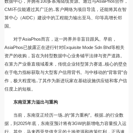
数据中心，并拥有100多条海陆缆资源。通过与AsiaPhos合作，
CMI不仅能通过其广泛的..客户网络为项目导流，还能将其在智
算中心（AIDC）建设中的工程能力输出至马、印等高增长邻
国。
对于AsiaPhos而言，这一跨界并非盲目跟风。早前，
AsiaPhos已披露正在进行针对Exquisite Mode Sdn Bhd等相关
资产的收购，旨在为转型数据中心业务铺平法律与资产道路。
在算力产业垂直领域看来，传统企业转型算力赛道..核心的壁垒
在于电力指标获取与大型客户信用背书。与中移动的“背靠背”合
作，极大程度地..了其作为新进玩家在基础设施供应链和客户信
任度上的短板。
东南亚算力溢出与重构
当前，东南亚正经历一场..的“算力重构”。根据..的行业数
据，到2025年底，东南亚预计将有3GW的新增电力容量投入运
行。其中，马来西亚凭借充足的土地资源和政策红利，正迅速