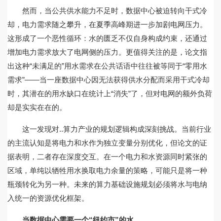
然而，当公共供水能力不足时，数据中心被迫转向干式冷
却，电力需求随之攀升，在夏季高峰期进一步加剧电网压力。
这形成了一个恶性循环：水的匮乏不仅自身构成约束，还通过
增加电力需求放大了电网侧的压力。更值得关注的是，论文指
出这种“未满足的”用水需求在公共话语中往往被等同于“零用水
需求”——当一座数据中心因无法获得供水分配而采用干式冷却
时，其潜在的用水缺口在统计上“消失”了，但对电网的额外负荷
却是实实在在的。
这一发现对..算力产业的规划逻辑构成深刻挑战。当前行业
的主流认知是将电力和水作为独立变量分别优化，但论文的证
据表明，二者存在深度交互。在一个电力和水资源同时紧张的
区域，单纯以牺牲用水换取电力余量的策略，可能只是将一种
瓶颈转化为另一种。未来的算力基础设施规划必须将水与电纳
入统一的资源优化框架。
当数据中心需要一个“纽约市”的水