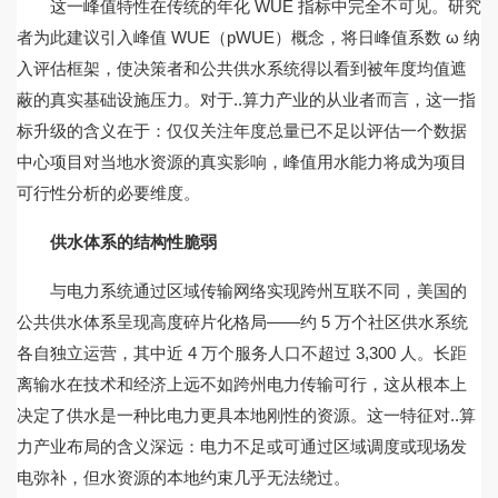
这一峰值特性在传统的年化 WUE 指标中完全不可见。研究
者为此建议引入峰值 WUE（pWUE）概念，将日峰值系数 ω 纳
入评估框架，使决策者和公共供水系统得以看到被年度均值遮
蔽的真实基础设施压力。对于..算力产业的从业者而言，这一指
标升级的含义在于：仅仅关注年度总量已不足以评估一个数据
中心项目对当地水资源的真实影响，峰值用水能力将成为项目
可行性分析的必要维度。
供水体系的结构性脆弱
与电力系统通过区域传输网络实现跨州互联不同，美国的
公共供水体系呈现高度碎片化格局——约 5 万个社区供水系统
各自独立运营，其中近 4 万个服务人口不超过 3,300 人。长距
离输水在技术和经济上远不如跨州电力传输可行，这从根本上
决定了供水是一种比电力更具本地刚性的资源。这一特征对..算
力产业布局的含义深远：电力不足或可通过区域调度或现场发
电弥补，但水资源的本地约束几乎无法绕过。