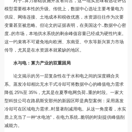
对于..算力基础设施开发者而言，这一现实意味着选址评估
模型需要根本性的升级。传统上，数据中心选址主要考量电力
供应、网络连接、土地成本和税收优惠，水资源往往作为次要
变量甚至被忽略。但论文的证据表明，在美国这个..数据中心密
度..的市场，本地供水系统的剩余峰值容量已经成为硬性约束。
这一约束将不可避免地向欧洲、东南亚、中东等新兴算力市场
传导，尤其是在水资源本就紧缺的地区。
水与电：算力产业的双重困局
论文揭示的另一层复杂性在于水和电之间的深度耦合关
系。蒸发冷却相比无水干式冷却可将数据中心的峰值电力需求
降低 25%至 35%，尤其是在夏季电网负荷..重的时段。一家大
型科技公司在路易斯安那州的新园区即是典型案例：采用蒸发
冷却可在区域电力需求..时显著削减用电。从这一角度看，水实
质上充当了一种“水电池”，在电力系统..脆弱的时刻提供峰值削
减能力。