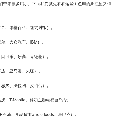
我们带来很多启示。下面我们就先看看这些主色调的象征意义和
苹果、维基百科、纽约时报）。
尔、大众汽车、IBM）。
可口可乐、乐高、肯德基）。
芬达、亚马逊、火狐）。
百思买、法拉利、麦当劳）。
T-Mobile、科幻主题电视台Syfy）。
油、食品超市whole foods、星巴克）。