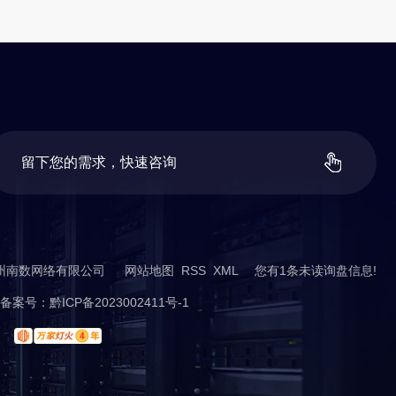
留
下
您
的
需
求
，
快
速
咨
询
t ©贵州南数网络有限公司
网站地图
RSS
XML
您有
1
条未读询盘信息!
案号：
黔ICP备2023002411号-1