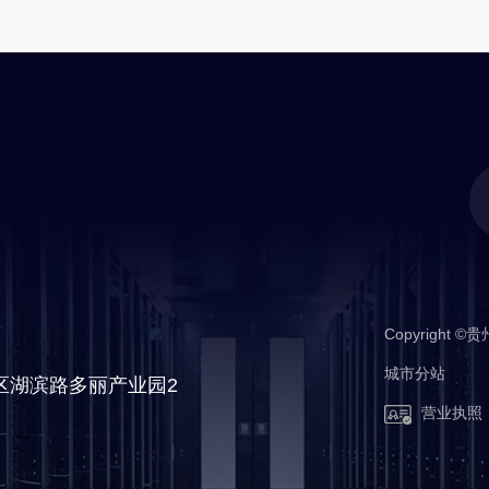
Copyrigh
城市分站
备
城市分站
区湖滨路多丽产业园2
营业执照
南明区
观山湖区