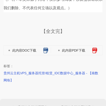
我们删除、不代表任何立场以及观点。）
【全文完】
此内容DOC下载
此内容PDF下载
标签：
贵州云主机VPS_服务器托管/租赁_IDC数据中心_服务器 - 【南数
网络】