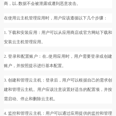
商，以..数据不会被泄露或遭到恶意攻击。
在使用云主机管理应用时，用户应该遵循以下几个步骤：
1. 下载和安装应用：用户可以从应用商店或官方网站下载和
安装云主机管理应用。
2. 登录和配置账户：在..使用应用时，用户需要登录或创建
账户，并按照提示进行基本配置。
3. 创建和管理云主机：登录后，用户可以根据自己的需求创
建和管理云主机。用户应该注意设置好适当的配置项，并按
需启动、停止和删除云主机。
4. 监控和管理云主机：用户可以通过应用提供的监控和管理