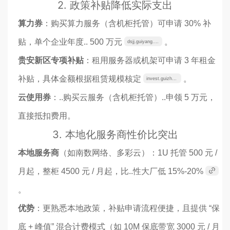
2.
政策补贴降低实际支出
算力券
：购买算力服务（含机柜托管）可申请 30% 补
贴，单个企业年度.. 500 万元
。
dsjj.guiyang.gov.cn
贵安新区专项补贴
：租用服务器或机架可申请 3 年租金
补贴，具体金额根据租赁规模核定
。
invest.guizhou.gov.cn
云使用券
：..购买云服务（含机柜托管）..申领 5 万元，
直接抵扣费用。
3.
本地化服务商性价比突出
本地服务商
（如南数网络、多彩云）：1U 托管 500 元 /
月起，整柜 4500 元 / 月起，比..性大厂低 15%-20%
。
优势
：更熟悉本地政策，补贴申请流程便捷，且提供 “保
底 + 峰值” 混合计费模式（如 10M 保底带宽 3000 元 / 月