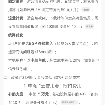
固定带宽
：适合流量稳定的电商、企业官网，避免峰值
拥塞（如腾讯云 5M 固定带宽约 50 元 / 月）
。
阿里云
流量计费
：适合短视频、下载站等偶发高流量场景，需
设置流量阈值报警（如 100GB 流量约 40 元）
。
阿里云
线路优化
：
..用户优先选
BGP 多线接入
（如华为云贵安节点），跨
运营商访问延迟≤16ms
；
本地用户可选
电信单线
，带宽成本降低 20%（如贵州电
信云服务器）。
二、政策红利利用：直接降低 30%+ 建站成本
1. 申领 “云使用券” 抵扣费用
补贴力度
：..申领..
5 万元
，基础设施层补贴 40%（如购
买 10 万元云服务可省 4 万元）
。
平塘县人民政