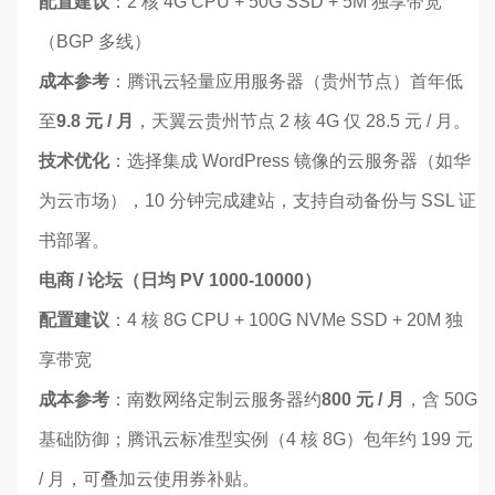
配置建议
：2 核 4G CPU + 50G SSD + 5M 独享带宽
（BGP 多线）
成本参考
：腾讯云轻量应用服务器（贵州节点）首年低
至
9.8 元 / 月
，天翼云贵州节点 2 核 4G 仅 28.5 元 / 月。
技术优化
：选择集成 WordPress 镜像的云服务器（如华
为云市场），10 分钟完成建站，支持自动备份与 SSL 证
书部署。
电商 / 论坛（日均 PV 1000-10000）
配置建议
：4 核 8G CPU + 100G NVMe SSD + 20M 独
享带宽
成本参考
：南数网络定制云服务器约
800 元 / 月
，含 50G
基础防御；腾讯云标准型实例（4 核 8G）包年约 199 元
/ 月，可叠加云使用券补贴。