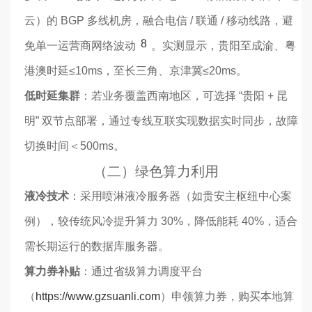
云）的 BGP 多线机房，融合电信 / 联通 / 移动线路，避
8
免单一运营商网络波动
。实测显示，贵阳至成渝、粤
港澳时延≤10ms，至长三角、京津冀≤20ms。
低时延集群
：若业务覆盖西南地区，可选择 “贵阳 + 昆
明” 双节点部署，通过专线互联实现数据实时同步，故障
切换时间＜500ms。
（二）绿色算力利用
液冷技术
：采用喷淋液冷服务器（如贵安主枢纽中心案
例），较传统风冷提升算力 30%，降低能耗 40%，适合
需长期运行的数据库服务器。
算力券补贴
：通过省级算力调度平台
（
https://www.gzsuanli.com
）申领算力券，购买本地算