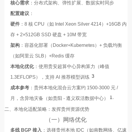
核心需求
：分布式架构、弹性扩展、数据实时同步
配置建议
：
硬件
：8 核 CPU（如 Intel Xeon Silver 4214）+16GB 内
存 + 2×512GB SSD 硬盘 + 10M 带宽
架构
：容器化部署（Docker+Kubernetes）+ 负载均衡
（如阿里云 SLB）+Redis 缓存
本地化优化
：使用贵安超算中心异构算力（峰值
3
1.3EFLOPS），支持 AI 推荐模型训练
成本参考
：贵州本地化混合云方案约 1500-3000 元 /
18
月，含异地灾备（如贵阳 - 遵义双活数据中心）
二、本地化适配策略：发挥贵州资源优势
（一）网络优化
多线 BGP 接入
：选择贵州本地 IDC（如南数网络、亿速