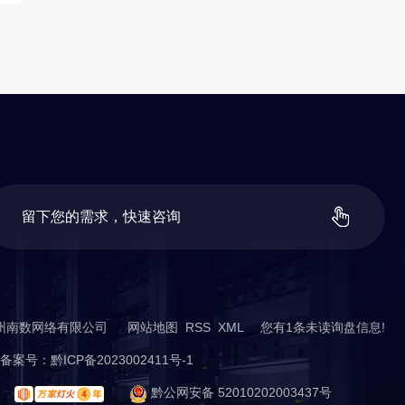
留
下
您
的
需
求
，
快
速
咨
询
t ©贵州南数网络有限公司
网站地图
RSS
XML
您有
1
条未读询盘信息!
案号：
黔ICP备2023002411号-1
黔公网安备 52010202003437号