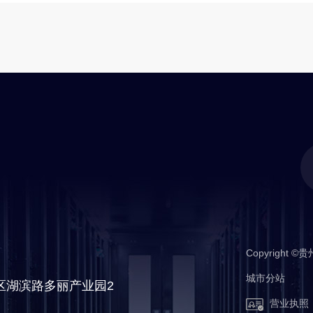
Copyrigh
城市分站
备
城市分站
区湖滨路多丽产业园2
营业执照
南明区