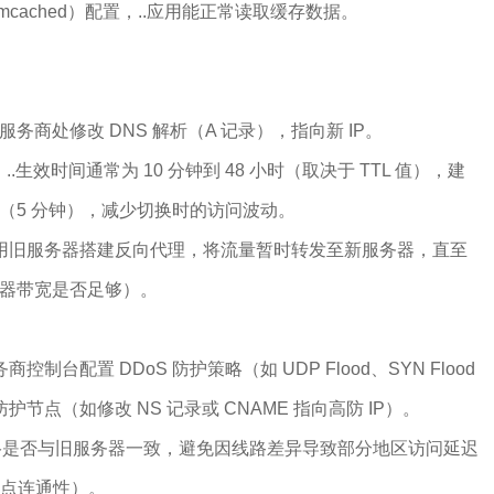
emcached）配置，..应用能正常读取缓存数据。
服务商处修改 DNS 解析（A 记录），指向新 IP。
..生效时间通常为 10 分钟到 48 小时（取决于 TTL 值），建
0 秒（5 分钟），减少切换时的访问波动。
用旧服务器搭建反向代理，将流量暂时转发至新服务器，直至
务器带宽是否足够）。
台配置 DDoS 防护策略（如 UDP Flood、SYN Flood
节点（如修改 NS 记录或 CNAME 指向高防 IP）。
网络是否与旧服务器一致，避免因线路差异导致部分地区访问延迟
节点连通性）。