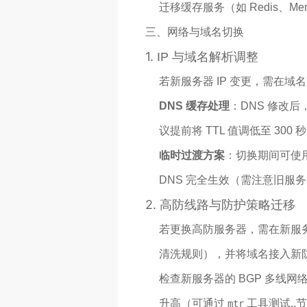
迁移缓存服务（如 Redis、M
三、网络与域名切换
1.
IP 与域名解析调整
若新服务器 IP 变更，需在域名
DNS 缓存处理
：DNS 修改后，
议提前将 TTL 值调低至 30
临时过渡方案
：切换期间可使
DNS 完全生效（需注意旧服
2.
高防线路与防护策略迁移
若更换高防服务器，需在新服务商控制
清洗规则），并将域名接入新防护
检查新服务器的 BGP 多线
升高（可通过
工具测试..
mtr