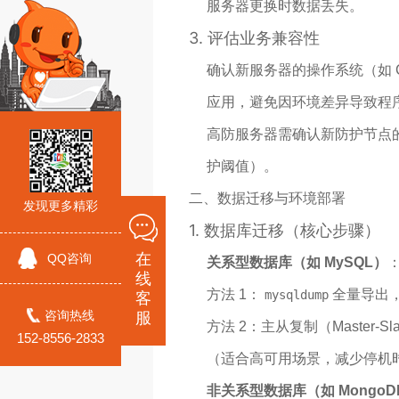
服务器更换时数据丢失。
3.
评估业务兼容性
确认新服务器的操作系统（如 Ce
应用，避免因环境差异导致程序运
高防服务器需确认新防护节点的
护阈值）。
二、数据迁移与环境部署
发现更多精彩
1.
数据库迁移（核心步骤）
在
QQ咨询
关系型数据库（如 MySQL）
线
方法 1：
全量导出
mysqldump
客
咨询热线
服
方法 2：主从复制（Maste
152-8556-2833
（适合高可用场景，减少停机
非关系型数据库（如 MongoD