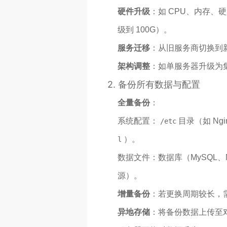
硬件升级
：如 CPU、内存、硬
级到 100G）。
服务迁移
：从旧服务商切换到新
架构调整
：如单服务器升级为
2.
备份所有数据与配置
全量备份
：
系统配置：
目录（如 Ng
/etc
）。
l
数据文件：数据库（MySQL、
源）。
增量备份
：若更换周期较长，
异地存储
：将备份数据上传至对