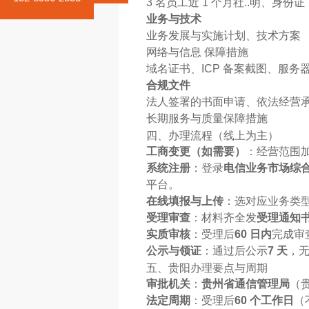
3 名员工近 1 个月社..明、身份证
业务与技术
业务发展与实施计划、技术方案
网络与信息 保障措施
域名证书、ICP 备案截图、服务
合规文件
法人签署的书面申请、依法经营
长期服务与质量保障措施
四、办理流程（线上为主）
工商变更（如需要）
：经营范围加 
系统注册
：登录
电信业务市场综
平台。
在线填报与上传
：选对应业务类型
受理审查
：材料齐全发
受理通知
实质审核
：受理后
60 日内
完成审
公示与领证
：通过后公示
7 天
，
五、贵阳办理要点与周期
审批机关
：
贵州省通信管理局
（
法定周期
：受理后
60 个工作日
（