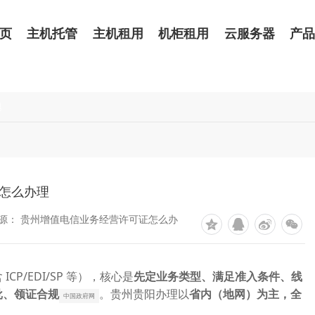
页
主机托管
主机租用
机柜租用
云服务器
产
题
怎么办理
源： 贵州增值电信业务经营许可证怎么办
P/EDI/SP 等），核心是
先定业务类型、满足准入条件、线
。贵州贵阳办理以
批、领证合规
省内（地网）
为主，全
中国政府网