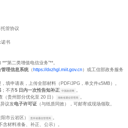
器托管协议
承诺书
**“第二类增值电信业务”**。
合管理信息系统
（
https://dxzhgl.miit.gov.cn
）或工信部政务服务
，填申请表，上传全部材料（PDF/JPG，单文件≤5MB）。
书
；不齐
5 日内一次性告知补正
。
中国政府网
查（贵州部分优化至 20 日）
。
湖南省通信管理局
无异议发
电子许可证
（与纸质同效），可邮寄或现场领取。
贵阳市云岩区）
。
贵州省通信管理局
不含材料准备、补正、公示）。