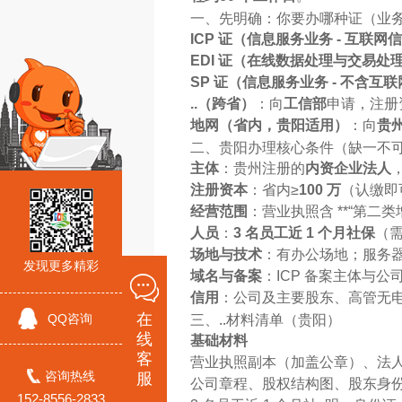
一、先明确：你要办哪种证（业
ICP 证（信息服务业务 - 互联网
EDI 证（在线数据处理与交易处
SP 证（信息服务业务 - 不含互
..（跨省）
：向
工信部
申请，注册
地网（省内，贵阳适用）
：向
贵
二、贵阳办理核心条件（缺一不
主体
：贵州注册的
内资企业法人
注册资本
：省内≥
100 万
（认缴即
经营范围
：营业执照含 **“第二类
人员
：
3 名员工近 1 个月社保
（
场地与技术
：有办公场地；服务器在
发现更多精彩
域名与备案
：ICP 备案主体与
信用
：公司及主要股东、高管无电信
三、..材料清单（贵阳）
在
QQ咨询
线
基础材料
客
营业执照副本（加盖公章）、法
咨询热线
服
公司章程、股权结构图、股东身
152-8556-2833