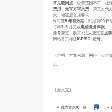
常见驳回点
：经营范围不符、社保
费用
：
无官方审批费
；第三方代
六、领证后合规要求
许可证
5 年有效期
，到期前
90 日
每年
3–6 月
完成
电信业务年报
。
业务变更、股东 / 法人变更需
提前
网站首页标注
ICP/EDI 证号
。
（声明：本文来源于网络，仅供
点。）
【全文完】
此内容DOC下载