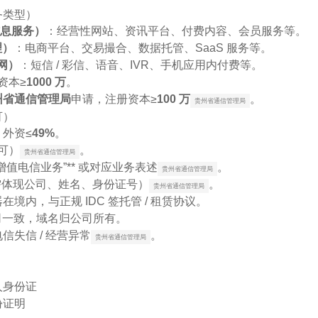
务类型）
信息服务）
：经营性网站、资讯平台、付费内容、会员服务等。
理）
：电商平台、交易撮合、数据托管、SaaS 服务等。
联网）
：短信 / 彩信、语音、IVR、手机应用内付费等。
资本≥
1000 万
。
州省通信管理局
申请，注册资本≥
100 万
。
贵州省通信管理局
可）
，外资≤
49%
。
可）
。
贵州省通信管理局
增值电信业务”** 或对应业务表述
。
贵州省通信管理局
需体现公司、姓名、身份证号）
。
贵州省通信管理局
境内，与正规 IDC 签托管 / 租赁协议。
公司一致，域名归公司所有。
失信 / 经营异常
。
贵州省通信管理局
人身份证
份证明