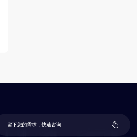
留
下
您
的
需
求
，
快
速
咨
询