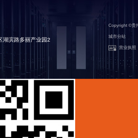
Copyrigh
城市分站
备
城市分站
区湖滨路多丽产业园2
营业执照
南明区
观山湖区
云岩区
毕节市
安顺市
遵义市
清镇市
成都市
‌曲靖市