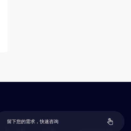
留
下
您
的
需
求
，
快
速
咨
询