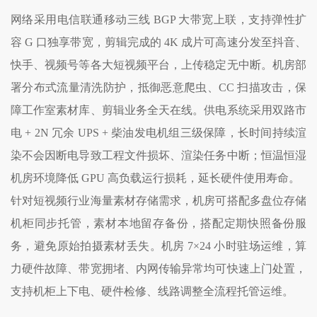
网络采用电信联通移动三线 BGP 大带宽上联，支持弹性扩
容 G 口独享带宽，剪辑完成的 4K 成片可高速分发至抖音、
快手、视频号等各大短视频平台，上传稳定无中断。机房部
署分布式流量清洗防护，抵御恶意爬虫、CC 扫描攻击，保
障工作室素材库、剪辑业务全天在线。供电系统采用双路市
电 + 2N 冗余 UPS + 柴油发电机组三级保障，长时间持续渲
染不会因断电导致工程文件损坏、渲染任务中断；恒温恒湿
机房环境降低 GPU 高负载运行损耗，延长硬件使用寿命。
针对短视频行业海量素材存储需求，机房可搭配多盘位存储
机柜同步托管，素材本地留存备份，搭配定期快照备份服
务，避免原始拍摄素材丢失。机房 7×24 小时驻场运维，算
力硬件故障、带宽拥堵、内网传输异常均可快速上门处置，
支持机柜上下电、硬件检修、线路调整全流程托管运维。