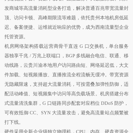
发商城等高流量消耗型业务打造，解决普通百兆带宽流量封
顶、访问卡顿、高峰期限流等难题，依托贵州本地机房低延
迟、备案便捷、运维就近响应的优势，成为西南流量型企业
托管资源。
机房网络架构搭载运营商骨干直连 G 口交换机，单台服务
器独享千兆 / 万兆上联端口，BGP 多线融合电信、联通、移
动线路，云贵川渝本地用户访问路由短、网络延迟低，大文
件加载、短视频播放、直播推流全程流畅无缓冲。带宽资源
无隐藏限速，支持超大流量消耗，可按需叠加弹性防御，适
配活动峰值、短视频集中访问等高负载场景。机房搭建分布
式流量清洗集群，G 口链路同步配套对应档位 DDoS 防护，
可有效抵御 CC、SYN 大流量攻击，避免高流量站点频繁被
打下线。
硬件采用全新企业级独立物理机，CPU、内存、硬盘资源全