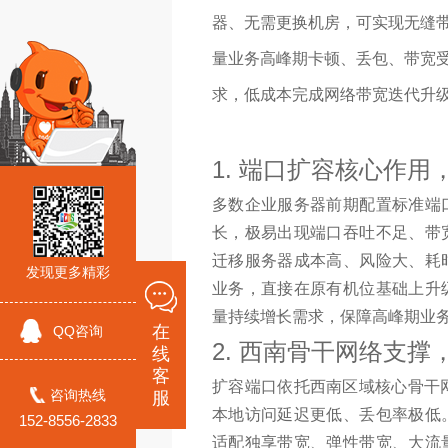
器、无需更换机房，可实现无缝
量业务高峰期卡顿、丢包、带宽受
求，低成本完成网络带宽迭代升
1. 端口扩容核心作
多数企业服务器前期配置标准端
长，极易出现端口吞吐不足、带
迁移服务器成本高、风险大、耗
发现更多精彩
业务，直接在原有机位基础上升
量持续增长需求，保障高峰期业
在
QQ咨询
2. 西南骨干网络支
线
客
扩容端口依托西南区域核心骨干
咨询热线
服
本地访问延迟更低、丢包率极低
152-8556-2833
适配独享带宽、弹性带宽、大流