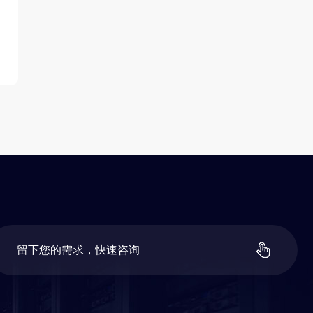
留
下
您
的
需
求
，
快
速
咨
询