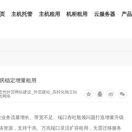
页
主机托管
主机租用
机柜租用
云服务器
产
讯
房稳定增量租用
 贵州外贸网站建设_外贸建站_高转化独立站
数网络
业业务流量增长、带宽不足、端口吞吐瓶颈问题打造增量升级
网络资源，支持千兆、万兆端口灵活扩容租用，无需迁移服务