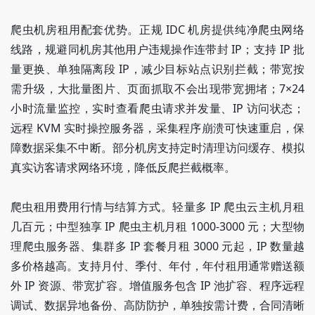
爬虫机房租用配套优势。正规 IDC 机房提供纯净爬虫网络
线路，规避同机房其他用户违规操作连带封 IP；支持 IP 批
量更换、单独隔离段 IP，减少目标站点识别拦截；带宽按
需升级，大批量图片、页面抓取不会出现带宽拥堵；7×24
小时流量监控，实时查看爬虫请求并发量、IP 访问状态；
远程 KVM 实时操控服务器，采集程序崩溃可快速重启，保
障数据采集不中断。部分机房支持定时清理访问缓存、模拟
真实访客请求网络环境，降低反爬拦截概率。
爬虫租用费用行情与结算方式。轻量多 IP 爬虫云主机月租
几百元；中型独享 IP 爬虫主机月租 1000-3000 元；大型物
理爬虫服务器、集群多 IP 套餐月租 3000 元起，IP 数量越
多价格越高。支持月付、季付、年付，年付租用通常赠送额
外 IP 资源、带宽扩容。增值服务包含 IP 池扩容、程序远程
调试、数据异地备份、高防防护，单独按需计费，合同清晰