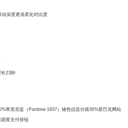
随滚动深度逐渐柔化对比度
%
长23秒
蒂芙尼蓝（Pantone 1837）辅色信息分级30%星巴克网站
美团黄支付按钮