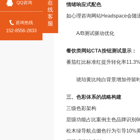
在
QQ咨询
情绪响应式配色
线
如心理咨询网站Headspace会
客
咨询热线
服
152-8556-2833
A/B测试驱动优化
餐饮类网站CTA按钮测试显示：
番茄红比标准红提升转化率11.3
琥珀黄比纯白背景增加停留时
三、色彩体系的战略构建
三级色彩架构
层级功能占比案例主色品牌识别60%
松木绿导航点缀色行为引导10%