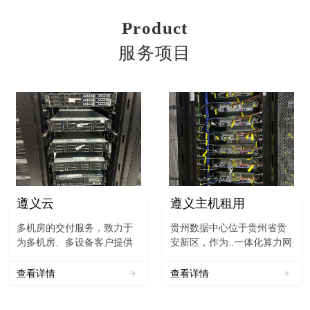
Product
服务项目
遵义云
遵义主机租用
多机房的交付服务，致力于
贵州数据中心位于贵州省贵
为多机房、多设备客户提供
安新区，作为..一体化算力网
集约化的线上与线下客户服
络国家（贵州）枢纽节点重
务支持和备件管理，助力企
要节点之一，贵州电信~贵州
查看详情
查看详情
业降低成本，驱动效率提
联通~贵州移动（数据中心）
升。与此同时拓展增值渠
不仅是“4+3+X”数据中心布局