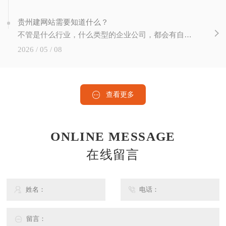
贵州建网站需要知道什么？
不管是什么行业，什么类型的企业公司，都会有自己的网站。在这个互联网技术飞速发展的时代。网站建设已经成为网络发展的重要组成部分。站长做网站要注意哪些方面？如何建设网站才能有效运营和推广？我们在建设的时候需要注意的..个问题就是域名的选择。选择域名时，简短好记是基本要求。如果要推广产品，..在域名中包含主要产品的关键词。如
2026 / 05 / 08
查看更多
ONLINE MESSAGE
在线留言