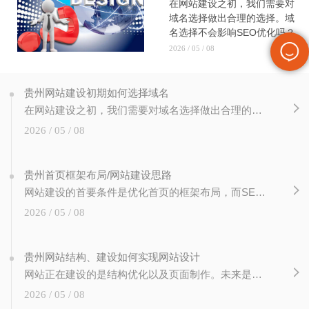
在网站建设之初，我们需要对
域名选择做出合理的选择。域
名选择不会影响SEO优化吗？
这不是..的。重要的是要知道
2026 / 05 / 08
用户搜索网站页面并不是完全
通过关键词进入的。一个值得
记忆的..域名用户会直接输
贵州网站建设初期如何选择域名
出，节省用户的搜索时间。那
在网站建设之初，我们需要对域名选择做出合理的选择。域名选择不会影响SEO优化吗？这不是..的。重要的是要知道用户搜索网站页面并不是完全通过关键词进入的。一个值得记忆的..域名用户会直接输出，节省用户的搜索时间。那我们在网站建设之初如何选择域名呢？让我们先知道！一、域名的品牌效应域名是网站的网址，所以在选择域名的时候，与
我们在网站建设之初如何选择
2026 / 05 / 08
域名呢？让我们先知道！一、
域名的品牌效应域名是网站的
网址，所以在选择域名的时
贵州首页框架布局/网站建设思路
候，与
网站建设的首要条件是优化首页的框架布局，而SEO优化的结果大多是首页参与排名，所以首页的框架布局可以有效引导用户深入网站进行指导，那么对于首页的框架布局应该注意哪些点呢？给你的一个想法！优化的目的是通过页面的设计有效提升网站的用户体验和粘性，高质量的页面具有时效性和权威性。所以，对于首页的框架布局，有必要做以下的思维布
2026 / 05 / 08
贵州网站结构、建设如何实现网站设计
网站正在建设的是结构优化以及页面制作。未来是如何通过页面的布局来改善网站的设计。页面需要实现的是内容的召唤。网站需要定义自己的网站设计和结构设计。构造如此简单，但思维的操作却很难做到。优化的目的是使用可以改善体验的设计。一.网站的内容和实施：1.根据网站目的确定网站结构导航。一般企业网站应包括：公司简介、企业动态、产品
2026 / 05 / 08