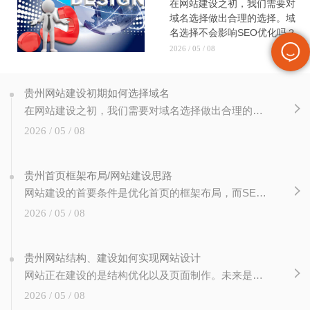
在网站建设之初，我们需要对
域名选择做出合理的选择。域
名选择不会影响SEO优化吗？
这不是..的。重要的是要知道
2026 / 05 / 08
用户搜索网站页面并不是完全
通过关键词进入的。一个值得
记忆的..域名用户会直接输
贵州网站建设初期如何选择域名
出，节省用户的搜索时间。那
在网站建设之初，我们需要对域名选择做出合理的选择。域名选择不会影响SEO优化吗？这不是..的。重要的是要知道用户搜索网站页面并不是完全通过关键词进入的。一个值得记忆的..域名用户会直接输出，节省用户的搜索时间。那我们在网站建设之初如何选择域名呢？让我们先知道！一、域名的品牌效应域名是网站的网址，所以在选择域名的时候，与
我们在网站建设之初如何选择
2026 / 05 / 08
域名呢？让我们先知道！一、
域名的品牌效应域名是网站的
网址，所以在选择域名的时
贵州首页框架布局/网站建设思路
候，与
网站建设的首要条件是优化首页的框架布局，而SEO优化的结果大多是首页参与排名，所以首页的框架布局可以有效引导用户深入网站进行指导，那么对于首页的框架布局应该注意哪些点呢？给你的一个想法！优化的目的是通过页面的设计有效提升网站的用户体验和粘性，高质量的页面具有时效性和权威性。所以，对于首页的框架布局，有必要做以下的思维布
2026 / 05 / 08
贵州网站结构、建设如何实现网站设计
网站正在建设的是结构优化以及页面制作。未来是如何通过页面的布局来改善网站的设计。页面需要实现的是内容的召唤。网站需要定义自己的网站设计和结构设计。构造如此简单，但思维的操作却很难做到。优化的目的是使用可以改善体验的设计。一.网站的内容和实施：1.根据网站目的确定网站结构导航。一般企业网站应包括：公司简介、企业动态、产品
2026 / 05 / 08