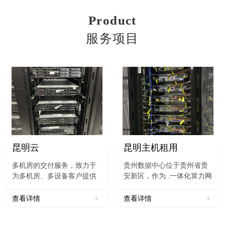
Product
服务项目
昆明云
昆明主机租用
多机房的交付服务，致力于
贵州数据中心位于贵州省贵
为多机房、多设备客户提供
安新区，作为..一体化算力网
集约化的线上与线下客户服
络国家（贵州）枢纽节点重
务支持和备件管理，助力企
要节点之一，贵州电信~贵州
查看详情
查看详情
业降低成本，驱动效率提
联通~贵州移动（数据中心）
升。与此同时拓展增值渠
不仅是“4+3+X”数据中心布局