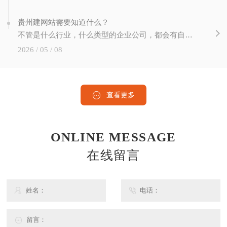
贵州建网站需要知道什么？
不管是什么行业，什么类型的企业公司，都会有自己的网站。在这个互联网技术飞速发展的时代。网站建设已经成为网络发展的重要组成部分。站长做网站要注意哪些方面？如何建设网站才能有效运营和推广？我们在建设的时候需要注意的..个问题就是域名的选择。选择域名时，简短好记是基本要求。如果要推广产品，..在域名中包含主要产品的关键词。如
2026 / 05 / 08
查看更多
ONLINE MESSAGE
在线留言